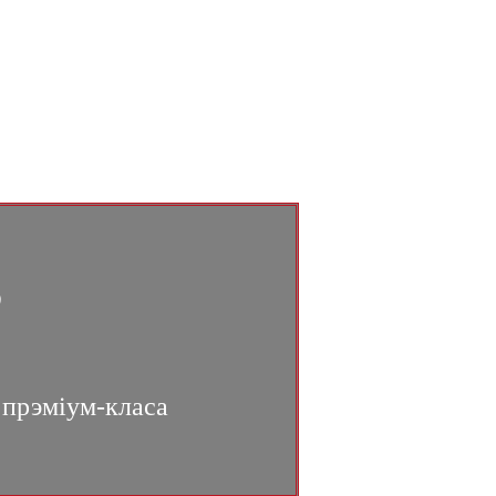
S
 прэміум-класа