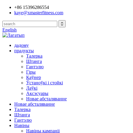
+86 15396286554
kaye@xmasterfitness.com
English
дадому
прадукты
Талерка
Штанга
Гантэлю
Гіры
Каўнер
Ўстаноўкі і стойкі
Лаўкі
Аксэсуары
Новае абсталяванне
Новае абсталяванне
Талерка
Штанга
Гантэлю
Навіны
Навіны кампаніі