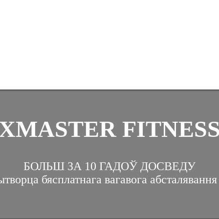
XMASTER FITNES
БОЛЬШ ЗА 10 ГАДОЎ ДОСВЕДУ
творца бясплатнага вагавога абсталявання