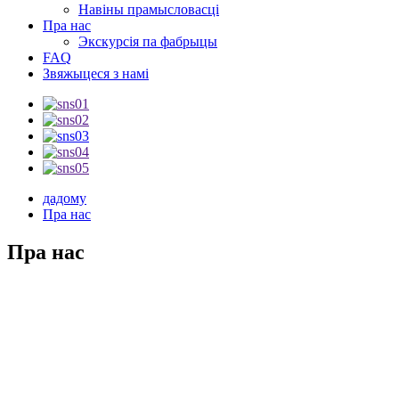
Навіны прамысловасці
Пра нас
Экскурсія па фабрыцы
FAQ
Звяжыцеся з намі
дадому
Пра нас
Пра нас