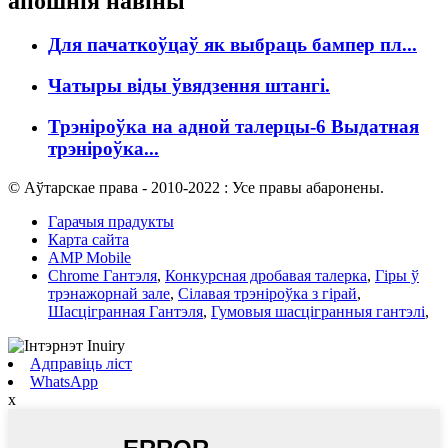
апошнія навіны
Для пачаткоўцаў як выбраць бампер пл...
Чатыры віды ўвядзення штангі.
Трэніроўка на адной талерцы-6 Выдатная
трэніроўка...
© Аўтарскае права - 2010-2022 : Усе правы абаронены.
Гарачыя прадукты
Карта сайта
AMP Mobile
Chrome Гантэля
,
Конкурсная дробавая талерка
,
Гіры ў
трэнажорнай зале
,
Сілавая трэніроўка з гірай
,
Шасцігранная Гантэля
,
Гумовыя шасцігранныя гантэлі
,
Адправіць ліст
WhatsApp
x