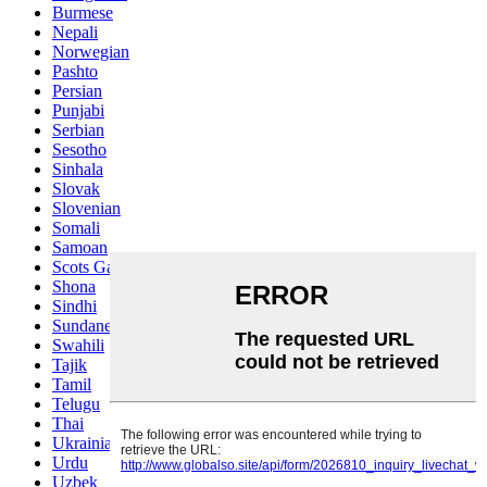
Burmese
Nepali
Norwegian
Pashto
Persian
Punjabi
Serbian
Sesotho
Sinhala
Slovak
Slovenian
Somali
Samoan
Scots Gaelic
Shona
Sindhi
Sundanese
Swahili
Tajik
Tamil
Telugu
Thai
Ukrainian
Urdu
Uzbek