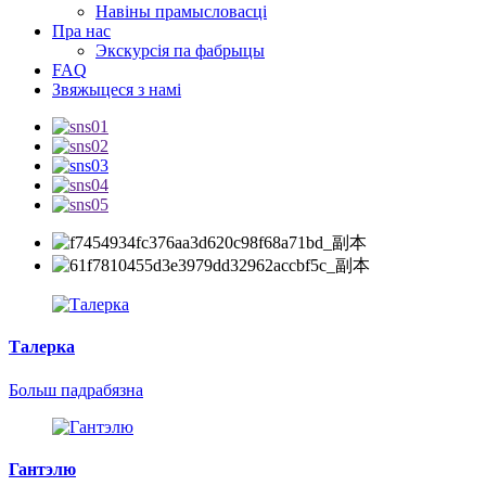
Навіны прамысловасці
Пра нас
Экскурсія па фабрыцы
FAQ
Звяжыцеся з намі
Талерка
Больш падрабязна
Гантэлю