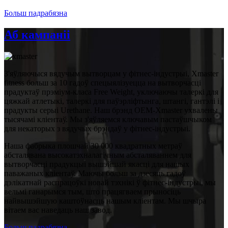
Больш падрабязна
Аб кампаніі
З'яўляючыся вядучым вытворцам у фітнес-індустрыі, Xmaster
fitness больш за 10 гадоў спецыялізуецца на вытворчасці
прадуктаў прэміум-класа Free Weight, уключаючы талеркі для
цяжкай атлетыкі, талеркі для паўэрліфтынга, штангі, гантэлі і
прадукты серыі Urethane. Наш брэнд OEM-Xmaster ухвалены
тысячамі кліентаў. Мы з'яўляемся ключавым пастаўшчыком
для некаторых з вядучых брэндаў у фітнес-індустрыі.
Наша фабрыка плошчай 30 000 квадратных метраў
абсталявана высокатэхналагічным абсталяваннем для
вытворчасці прадукцыі вышэйшай якасці для нашых
паважаных кліентаў. Маючы больш за дзесяць гадоў
дэлікатнай распрацоўкі новай тэхнікі ў фітнес-індустрыі, мы
вельмі ганарымся тым, што працягваем прыносіць
найвышэйшую каштоўнасць нашым кліентам. Мы шчыра
вітаем вас наведаць наш завод.
Больш падрабязна