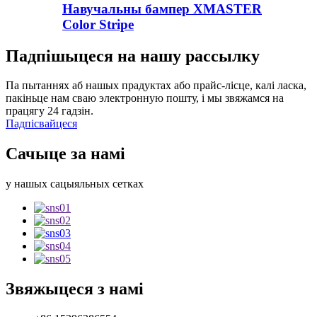
Навучальны бампер XMASTER
Color Stripe
Падпішыцеся на нашу рассылку
Па пытаннях аб нашых прадуктах або прайс-лісце, калі ласка,
пакіньце нам сваю электронную пошту, і мы звяжамся на
працягу 24 гадзін.
Падпісвайцеся
Сачыце за намі
у нашых сацыяльных сетках
Звяжыцеся з намі