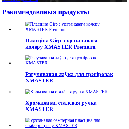
Рэкамендаваныя прадукты
Пласціна Girp з урэтанавага
колеру XMASTER Premium
Рэгуляваная лаўка для трэніровак
XMASTER
Хромаваная сталёвая ручка
XMASTER