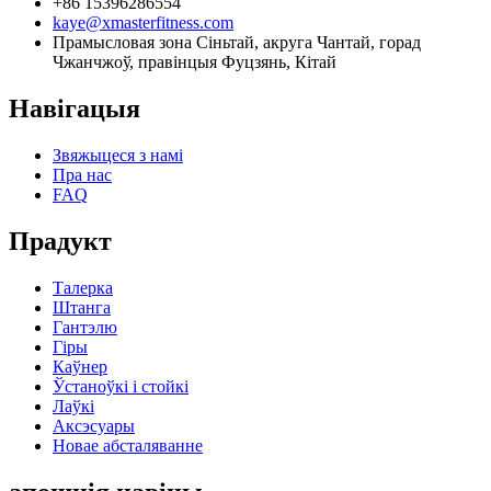
+86 15396286554
kaye@xmasterfitness.com
Прамысловая зона Сіньтай, акруга Чантай, горад
Чжанчжоў, правінцыя Фуцзянь, Кітай
Навігацыя
Звяжыцеся з намі
Пра нас
FAQ
Прадукт
Талерка
Штанга
Гантэлю
Гіры
Каўнер
Ўстаноўкі і стойкі
Лаўкі
Аксэсуары
Новае абсталяванне