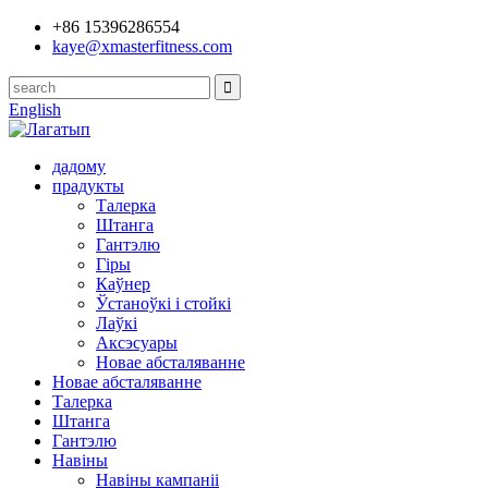
+86 15396286554
kaye@xmasterfitness.com
English
дадому
прадукты
Талерка
Штанга
Гантэлю
Гіры
Каўнер
Ўстаноўкі і стойкі
Лаўкі
Аксэсуары
Новае абсталяванне
Новае абсталяванне
Талерка
Штанга
Гантэлю
Навіны
Навіны кампаніі