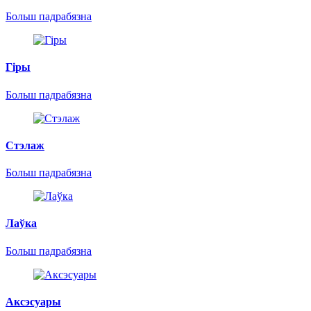
Больш падрабязна
Гіры
Больш падрабязна
Стэлаж
Больш падрабязна
Лаўка
Больш падрабязна
Аксэсуары