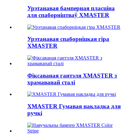
Урэтанавая бамперная пласціна
для спаборніцтваў XMASTER
Урэтанавая спаборніцкая гіра
XMASTER
Фіксаваная гантэля XMASTER з
храмаванай сталі
XMASTER Гумавая накладка для
ручкі