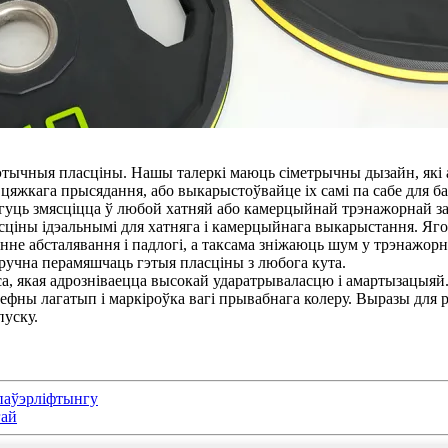
тэтычныя пласціны. Нашы талеркі маюць сіметрычны дызайн, які
га цяжкага прысядання, або выкарыстоўвайце іх самі па сабе для 
огуць змясціцца ў любой хатняй або камерцыйнай трэнажорнай за
асціны ідэальнымі для хатняга і камерцыйнага выкарыстання. Яг
не абсталявання і падлогі, а таксама зніжаюць шум у трэнажорн
зручна перамяшчаць гэтыя пласціны з любога кута.
са, якая адрозніваецца высокай ударатрываласцю і амартызацыяй
фны лагатып і маркіроўка вагі прывабнага колеру. Выразы для р
пуску.
паўэрліфтынгу
гай