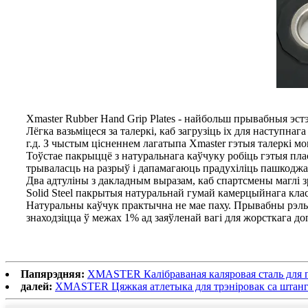
Xmaster Rubber Hand Grip Plates - найбольш прывабныя эс
Лёгка вазьміцеся за талеркі, каб загрузіць іх для наступна
г.д. З чыстым цісненнем лагатыпа Xmaster гэтыя талеркі м
Тоўстае пакрыццё з натуральнага каўчуку робіць гэтыя пл
трываласць на разрыў і дапамагаюць прадухіліць пашкоджан
Два адтуліны з дакладным выразам, каб спартсмены маглі 
Solid Steel пакрытыя натуральнай гумай камерцыйнага кла
Натуральны каўчук практычна не мае паху. Прывабны рэлье
знаходзіцца ў межах 1% ад заяўленай вагі для жорсткага до
Папярэдняя:
XMASTER Калібраваная каляровая сталь для 
далей:
XMASTER Цяжкая атлетыка для трэніровак са штан