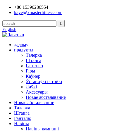
+86 15396286554
kaye@xmasterfitness.com
English
дадому
прадукты
Талерка
Штанга
Гантэлю
Гіры
Каўнер
Ўстаноўкі і стойкі
Лаўкі
Аксэсуары
Новае абсталяванне
Новае абсталяванне
Талерка
Штанга
Гантэлю
Навіны
Навіны кампаніі