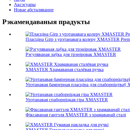
Аксэсуары
Новае абсталяванне
Рэкамендаваныя прадукты
Пласціна Girp з урэтанавага колеру XMASTER Pre
Рэгуляваная лаўка для трэніровак XMASTER
XMASTER Храмаваная сталёвая ручка
Урэтанавая бамперная пласціна для спаборніцтва
Урэтанавая спаборніцкая гіра XMASTER
Фіксаваная гантэля XMASTER з храмаванай сталі
XMASTER Гумавая накладка для ручкі