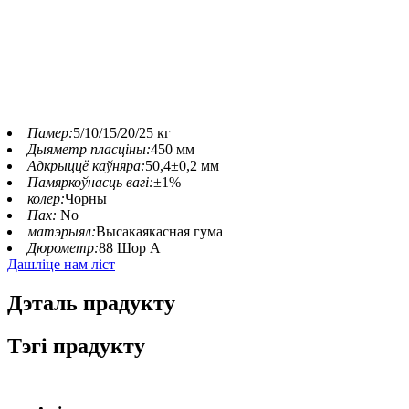
Памер:
5/10/15/20/25 кг
Дыяметр пласціны:
450 мм
Адкрыццё каўняра:
50,4±0,2 мм
Памяркоўнасць вагі:
±1%
колер:
Чорны
Пах:
No
матэрыял:
Высакаякасная гума
Дюрометр:
88 Шор А
Дашліце нам ліст
Дэталь прадукту
Тэгі прадукту