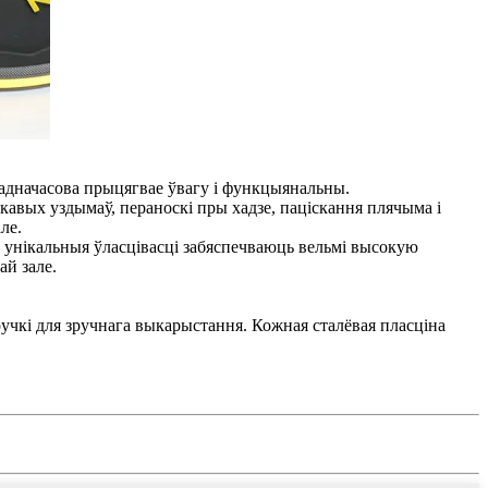
 адначасова прыцягвае ўвагу і функцыянальны.
бакавых уздымаў, пераноскі пры хадзе, паціскання плячыма і
ле.
о унікальныя ўласцівасці забяспечваюць вельмі высокую
ай зале.
.
учкі для зручнага выкарыстання. Кожная сталёвая пласціна