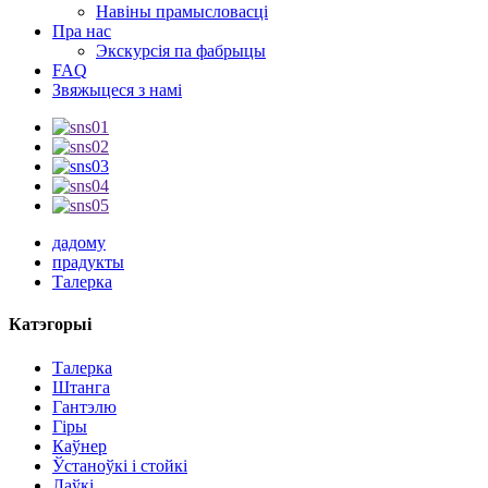
Навіны прамысловасці
Пра нас
Экскурсія па фабрыцы
FAQ
Звяжыцеся з намі
дадому
прадукты
Талерка
Катэгорыі
Талерка
Штанга
Гантэлю
Гіры
Каўнер
Ўстаноўкі і стойкі
Лаўкі