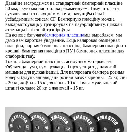
Давайце засяродзімся на стандартнай бампернай пласціне
50 мм, якую мы настойліва рэкамендуем. Таму што гэта
сумяшчальна з пачуццём макета, пачуццём сілы і
ўсёабдымным сэнсам CF. Бамперную пласціну можна
выкарыстоўваць у трэніроўках па паўэрліфтынгу, цяжкай
атлетыцы і фізічнай трэніроўцы.
На аснове бягучага
бамперная пласціна
мы вырабляем, мы
дамо вам кароткае ўвядзенне. Ёсць каляровая бамперная
пласціна, чорная бамперная пласціна, бамперная пласціна з
крошкі, бамперная пласціна з ПУ і бамперная пласціна для
спаборніцтваў.
Ток для бампернай пласціны, асноўным матэрыялам
з'яўляецца гума, гума рэжацца і прэсуецца з дапамогай
машыны для вулканізацыі. Для каляровага бампера розныя
колеры будуць адпавядаць рознай вазе: чырвоны - 25 кг, сіні
- 20 кг, жоўты - 15 кг, зялёны - 10 кг. І вага мужчынскай
штангі складае 20 кг, а жаночай - 15 кг.