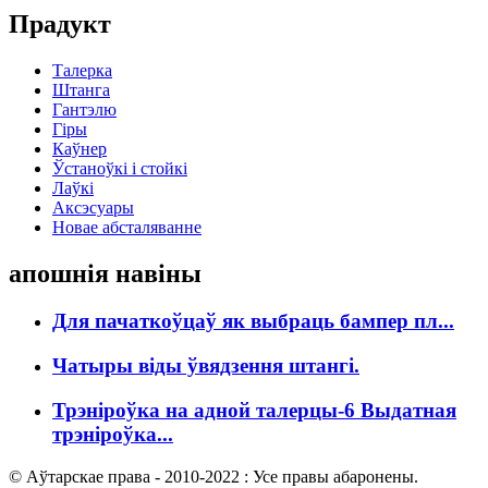
Прадукт
Талерка
Штанга
Гантэлю
Гіры
Каўнер
Ўстаноўкі і стойкі
Лаўкі
Аксэсуары
Новае абсталяванне
апошнія навіны
Для пачаткоўцаў як выбраць бампер пл...
Чатыры віды ўвядзення штангі.
Трэніроўка на адной талерцы-6 Выдатная
трэніроўка...
© Аўтарскае права - 2010-2022 : Усе правы абаронены.