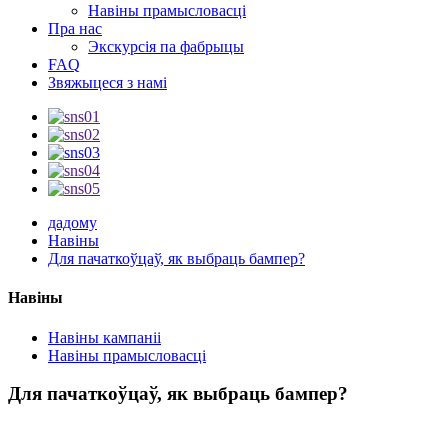
Навіны прамысловасці
Пра нас
Экскурсія па фабрыцы
FAQ
Звяжыцеся з намі
дадому
Навіны
Для пачаткоўцаў, як выбраць бампер?
Навіны
Навіны кампаніі
Навіны прамысловасці
Для пачаткоўцаў, як выбраць бампер?