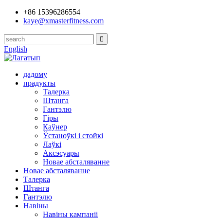
+86 15396286554
kaye@xmasterfitness.com
English
дадому
прадукты
Талерка
Штанга
Гантэлю
Гіры
Каўнер
Ўстаноўкі і стойкі
Лаўкі
Аксэсуары
Новае абсталяванне
Новае абсталяванне
Талерка
Штанга
Гантэлю
Навіны
Навіны кампаніі