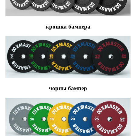
крошка бампера
чорны бампер