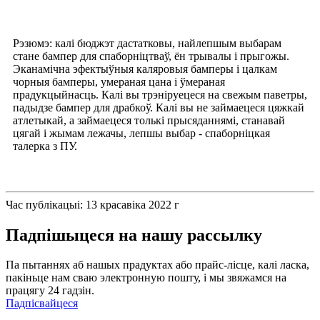
Рэзюмэ: калі бюджэт дастатковы, найлепшым выбарам
стане бампер для спаборніцтваў, ён трывалы і прыгожы.
Эканамічна эфектыўныя каляровыя бамперы і цалкам
чорныя бамперы, умераная цана і ўмераная
прадукцыйнасць. Калі вы трэніруецеся на свежым паветры,
падыдзе бампер для драбкоў. Калі вы не займаецеся цяжкай
атлетыкай, а займаецеся толькі прысяданнямі, станавай
цягай і жымам лежачы, лепшы выбар - спаборніцкая
талерка з ПУ.
Час публікацыі: 13 красавіка 2022 г
Падпішыцеся на нашу рассылку
Па пытаннях аб нашых прадуктах або прайс-лісце, калі ласка,
пакіньце нам сваю электронную пошту, і мы звяжамся на
працягу 24 гадзін.
Падпісвайцеся