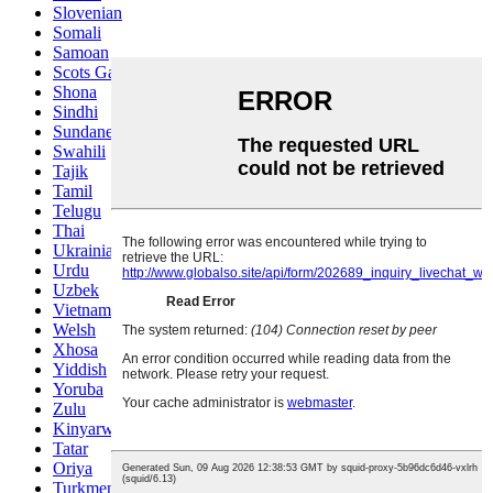
Slovenian
Somali
Samoan
Scots Gaelic
Shona
Sindhi
Sundanese
Swahili
Tajik
Tamil
Telugu
Thai
Ukrainian
Urdu
Uzbek
Vietnamese
Welsh
Xhosa
Yiddish
Yoruba
Zulu
Kinyarwanda
Tatar
Oriya
Turkmen