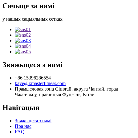
Сачыце за намі
у нашых сацыяльных сетках
Звяжыцеся з намі
+86 15396286554
kaye@xmasterfitness.com
Прамысловая зона Сіньтай, акруга Чантай, горад
Чжанчжоў, правінцыя Фуцзянь, Кітай
Навігацыя
Звяжыцеся з намі
Пра нас
FAQ