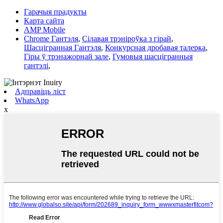
Гарачыя прадукты
Карта сайта
AMP Mobile
Chrome Гантэля
,
Сілавая трэніроўка з гірай
,
Шасцігранная Гантэля
,
Конкурсная дробавая талерка
,
Гіры ў трэнажорнай зале
,
Гумовыя шасцігранныя
гантэлі
,
Адправіць ліст
WhatsApp
x