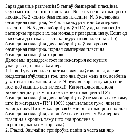
Зараз давайце разгледзім 5 тыпаў бампернай пласціны,
якую мы толькі што прадставілі, № 1 бамперная пласціна з
крошкі, № 2 чорная бамперная пласціна, № 3 каляровая
бамперная пласціна, № 4 для канкурэнтнай бампернай
пласціны, № 5 для спаборніцтваў з ПУ, у адпаведнасці з
вытворчы працэс з іх, вы можаце праверыць цану. Кошт ад
высокага да нізкага - гэта канкурэнтная пласціна з ПУ,
бамперная пласціна для спаборніцтваў, каляровая
бамперная пласціна, чорная бамперная пласціна і
бамперная пласціна з крошкі.
Далей мы правядзем тэст на некаторыя асноўныя
ўласцівасці нашага бампера.
1. Пах. Гумавая пласціна трывалая і даўгавечная, але яе
недахопам з'яўляецца тое, што яна будзе мець пах, асабліва
ў хатняй трэнажорнай зале. Я буду выкарыстоўваць свой
нос, каб ацаніць над талеркай. Канчатковая выснова
заключаецца ў тым, што бамперная пласціна з ПУ і
бамперная пласціна для спаборніцтваў не маюць паху, таму
што іх матэрыял - ПУ і 100% арыгінальная гума, яны не
маюць паху. Потым каляровая бамперная пласціна і чорная
бамперная пласціна, амаль без паху, а потым бамперная
пласціна з крошкі, таму што яна зроблена з
перапрацаваных матэрыялаў.
2. Гладкі. Звычайна трэніроўка павінна часта мяняць