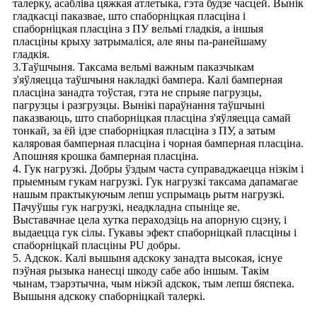
талерку, асабліва цяжкая атлетыка, гэта будзе часцей. Вынік
гладкасці паказвае, што спаборніцкая пласціна і
спаборніцкая пласціна з ПУ вельмі гладкія, а іншыя
пласціны крыху затрымаліся, але яны па-ранейшаму
гладкія.
3.Таўшчыня. Таксама вельмі важным паказчыкам
з'яўляецца таўшчыня накладкі бампера. Калі бамперная
пласціна занадта тоўстая, гэта не спрыяе пагрузцы,
пагрузцы і разгрузцы. Вынікі параўнання таўшчыні
паказваюць, што спаборніцкая пласціна з'яўляецца самай
тонкай, за ёй ідзе спаборніцкая пласціна з ПУ, а затым
каляровая бамперная пласціна і чорная бамперная пласціна.
Апошняя крошка бамперная пласціна.
4. Гук нагрузкі. Добры ўздым часта суправаджаецца нізкім і
прыемным гукам нагрузкі. Гук нагрузкі таксама дапамагае
нашым практыкуючым лепш успрымаць рытм нагрузкі.
Пачуўшы гук нагрузкі, неадкладна спыніце яе.
Выставачнае цела хутка пераходзіць на апорную сцэну, і
выдаецца гук сілы. Гукавы эфект спаборніцкай пласціны і
спаборніцкай пласціны PU добры.
5. Адскок. Калі вышыня адскоку занадта высокая, існуе
пэўная рызыка нанесці шкоду сабе або іншым. Такім
чынам, тэарэтычна, чым ніжэй адскок, тым лепш бяспека.
Вышыня адскоку спаборніцкай талеркі.