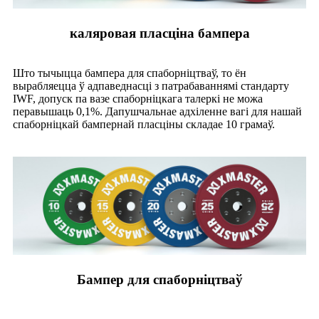
каляровая пласціна бампера
Што тычыцца бампера для спаборніцтваў, то ён
вырабляецца ў адпаведнасці з патрабаваннямі стандарту
IWF, допуск па вазе спаборніцкага талеркі не можа
перавышаць 0,1%. Дапушчальнае адхіленне вагі для нашай
спаборніцкай бампернай пласціны складае 10 грамаў.
Бампер для спаборніцтваў