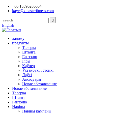
+86 15396286554
kaye@xmasterfitness.com
English
дадому
прадукты
Талерка
Штанга
Гантэлю
Гіры
Каўнер
Ўстаноўкі і стойкі
Лаўкі
Аксэсуары
Новае абсталяванне
Новае абсталяванне
Талерка
Штанга
Гантэлю
Навіны
Навіны кампаніі