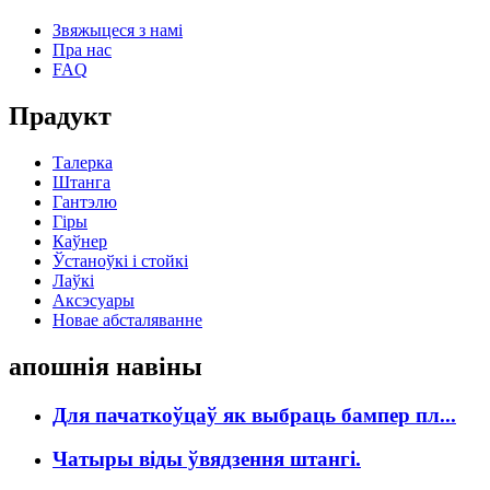
Звяжыцеся з намі
Пра нас
FAQ
Прадукт
Талерка
Штанга
Гантэлю
Гіры
Каўнер
Ўстаноўкі і стойкі
Лаўкі
Аксэсуары
Новае абсталяванне
апошнія навіны
Для пачаткоўцаў як выбраць бампер пл...
Чатыры віды ўвядзення штангі.