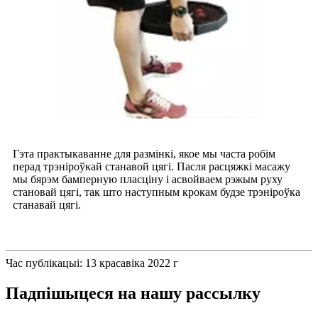
Гэта практыкаванне для размінкі, якое мы часта робім
перад трэніроўкай станавой цягі. Пасля расцяжкі масажу
мы бярэм бамперную пласціну і асвойваем рэжым руху
становай цягі, так што наступным крокам будзе трэніроўка
станавай цягі.
Час публікацыі: 13 красавіка 2022 г
Падпішыцеся на нашу рассылку