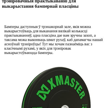
трэніровачныя практыкаванні для
выкарыстання бампернай пласціны
Бамперы даступныя ў трэнажорнай зале, якія можна
выкарыстоўваць для выканання вялікай колькасці
практыкаванняў, адна пласціна дае вам зручны захоп, а
таксама можа выконваць шмат рухаў, каб дапамагчы нашай
асноўнай трэніроўцы! Тут мы хочам пазнаёміць вас з
класічнымі рухамі, у якіх для трэніровак
выкарыстоўваюцца бамперы.