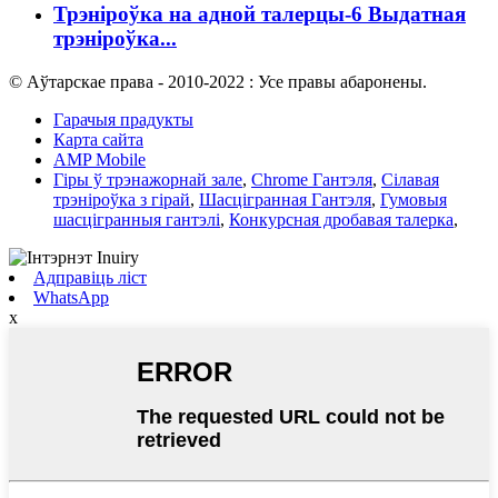
Трэніроўка на адной талерцы-6 Выдатная
трэніроўка...
© Аўтарскае права - 2010-2022 : Усе правы абаронены.
Гарачыя прадукты
Карта сайта
AMP Mobile
Гіры ў трэнажорнай зале
,
Chrome Гантэля
,
Сілавая
трэніроўка з гірай
,
Шасцігранная Гантэля
,
Гумовыя
шасцігранныя гантэлі
,
Конкурсная дробавая талерка
,
Адправіць ліст
WhatsApp
x