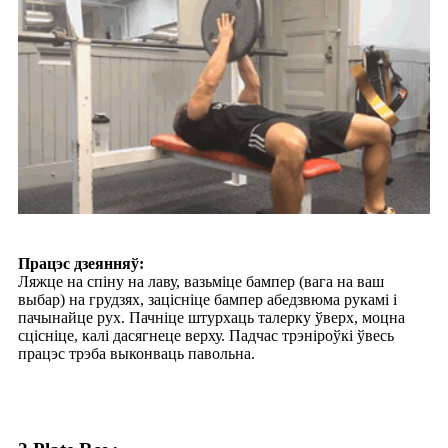
Працэс дзеянняў:
Ляжце на спіну на лаву, вазьміце бампер (вага на ваш
выбар) на грудзях, зацісніце бампер абедзвюма рукамі і
пачынайце рух. Пачніце штурхаць талерку ўверх, моцна
сцісніце, калі дасягнеце верху. Падчас трэніроўкі ўвесь
працэс трэба выконваць павольна.