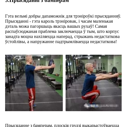
5.Прысяданні з бамперам
Гэта вельмі добры дапаможнік для трэніроўкі прысяданняў.
Прысяданні - гэта кароль трэніровак, і часам маленькая
дэталь можа пагоршыць якасць вашых рухаў! Самая
распаўсюджаная праблема заключаецца ў тым, што корпус
занадта моцна нахіляецца наперад, стрыжань недастаткова
ўстойлівы, а напружанне падтрымліваецца недастаткова!
Прысяданне з бамперам, плоскія грудзі выкарыстоўваецца