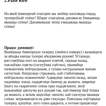
2.Plate Row
На якой бампернай пласціне вы любіце нахіляцца перад
трэніроўкай спіны? Шэраг пласцінак дапамагае ўмацаваць
мышцы спіны! Дапамажыце лепш умацаваць мышцы
спіны!
Працэс дзеянняў:
Выберыце бамперную талерку (любога памеру) і вазьміцеся
за абодва канцы талеркі абедзвюма рукамі! Устаньце,
расставіўшы ногі на шырыні плячэй, сядзьце назад,
паклаўшы сцягна (сагнуўшы сцёгны), трымайце
пазваночнік нейтральным, а тулава натуральным чынам
сагнутым. Напружце стрыжань, каб стабілізаваць
нейтральны пазваночнік! Адвядзіце лапаткі назад, затым
падніміце локці, падцягніце бампер да жывата, звярніце
ўвагу на скарачэнне спіны пры падцягванні, зноў
выканайце цягнучы рух рукамі так, каб бампер быў блізка
да жывата, а затым зацісніце лапаткі, каб сціснуць мышцы
спіны, затрымаецеся на дзве секунды. Павольна паўтарыце
талерку, адчуйце, што спіна адкрыта, а потым працягніце