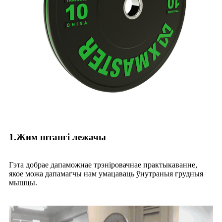
1.Жим штангі лежачы
Гэта добрае дапаможнае трэніровачнае практыкаванне,
якое можа дапамагчы нам умацаваць ўнутраныя грудныя
мышцы.