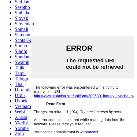
Serbian
Sesotho
Sinhala
Slovak
Slovenian
Somali
Samoan
Scots Gaelic
Shona
Sindhi
Sundanese
Swahili
Tajik
Tamil
Telugu
Thai
Ukrainian
Urdu
Uzbek
Vietnamese
Welsh
Xhosa
Yiddish
Yoruba
Zulu