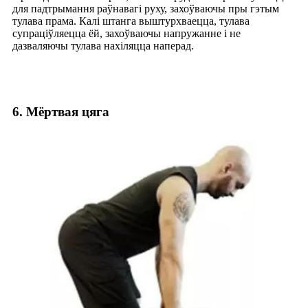
для падтрымання раўнавагі руху, захоўваючы пры гэтым
тулава прама. Калі штанга выштурхваецца, тулава
супраціўляецца ёй, захоўваючы напружанне і не
дазваляючы тулава нахіляцца наперад.
6. Мёртвая цяга