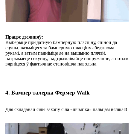
Працэс дзеянняў:
Выберыце прыдатную бамперную пласціну, спіной да
сцяны, вазьміцеся за бамперную пласціну абедзвюма
рукамі, а затым падніміце яе на вышыню плячэй,
патрымаеце секунду, падтрымлівайце напружанне, а потым
вярніцеся ў фактычнае становішча павольна.
4. Бампер талерка Фермер Walk
Для складанай сілы захопу сіла «шчыпка» пальцам вялікая!