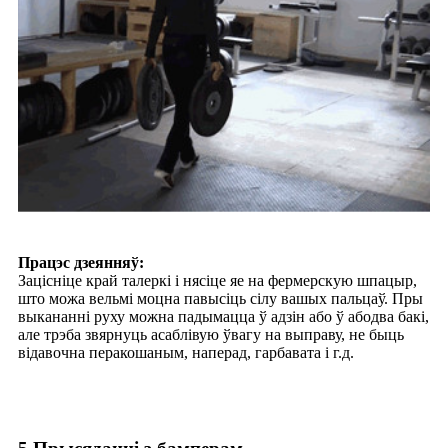
Працэс дзеянняў:
Зацісніце край талеркі і нясіце яе на фермерскую шпацыр,
што можа вельмі моцна павысіць сілу вашых пальцаў. Пры
выкананні руху можна падымацца ў адзін або ў абодва бакі,
але трэба звярнуць асаблівую ўвагу на выправу, не быць
відавочна перакошаным, наперад, гарбавата і г.д.