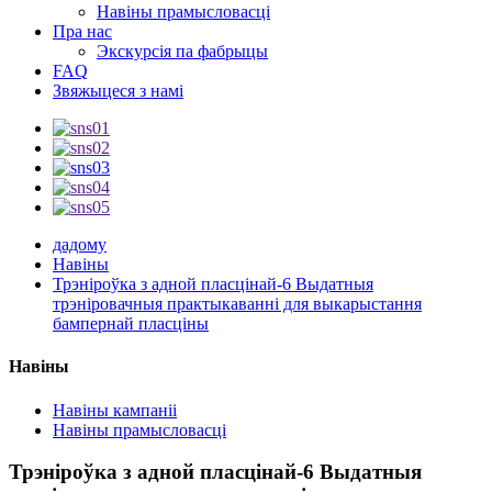
Навіны прамысловасці
Пра нас
Экскурсія па фабрыцы
FAQ
Звяжыцеся з намі
дадому
Навіны
Трэніроўка з адной пласцінай-6 Выдатныя
трэніровачныя практыкаванні для выкарыстання
бампернай пласціны
Навіны
Навіны кампаніі
Навіны прамысловасці
Трэніроўка з адной пласцінай-6 Выдатныя