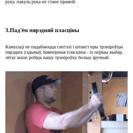
руку. пакуль рука не стане прамой.
3.Пад'ём пярэдняй пласціны
Камусьці не падабаюцца гантэлі і штангі пры трэніроўцы
пярэдніх уздымаў, бамперныя пласціны - іх першы выбар,
лёгкі захоп робіць нашу трэніроўку больш зручнай.