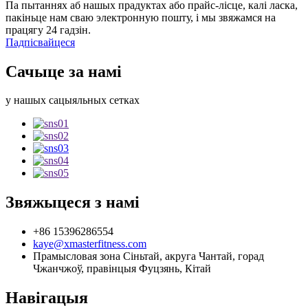
Па пытаннях аб нашых прадуктах або прайс-лісце, калі ласка,
пакіньце нам сваю электронную пошту, і мы звяжамся на
працягу 24 гадзін.
Падпісвайцеся
Сачыце за намі
у нашых сацыяльных сетках
Звяжыцеся з намі
+86 15396286554
kaye@xmasterfitness.com
Прамысловая зона Сіньтай, акруга Чантай, горад
Чжанчжоў, правінцыя Фуцзянь, Кітай
Навігацыя