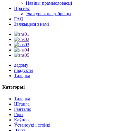
Навіны прамысловасці
Пра нас
Экскурсія па фабрыцы
FAQ
Звяжыцеся з намі
дадому
прадукты
Талерка
Катэгорыі
Талерка
Штанга
Гантэлю
Гіры
Каўнер
Ўстаноўкі і стойкі
Лаўкі