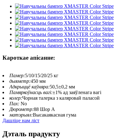
Кароткае апісанне:
Памер:
5/10/15/20/25 кг
дыяметр:
450 мм
Адкрыццё каўняра:
50,5±0,2 мм
Памяркоўнасць вагі:
±1% ад заяўленага вагі
колер:
Чорная талерка з каляровай паласой
Пах:
No
Дюрометр:
88 Шор А
матэрыял:
Высакаякасная гума
Дашліце нам ліст
Дэталь прадукту