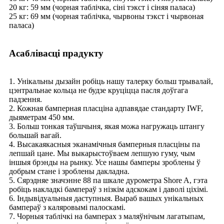
20 кг: 59 мм (чорная таблічка, сіні тэкст і сіняя паласа)
25 кг: 69 мм (чорная таблічка, чырвоны тэкст і чырвоная
паласа)
Асаблівасці прадукту
1. Унікальны дызайн робіць нашу талерку больш трывалай,
цэнтральнае кольца не будзе круціцца пасля доўгага
падзення.
2. Кожная бамперная пласціна адпавядае стандарту IWF,
дыяметрам 450 мм.
3. Больш тонкая таўшчыня, якая можа нагружаць штангу
большай вагай.
4. Высакаякасныя эканамічныя бамперныя пласціны па
лепшай цане. Мы выкарыстоўваем лепшую гуму, чым
іншыя брэнды на рынку. Усе нашы бамперы зроблены ў
добрым стане і зроблены дакладна.
5. Сярэдняе значэнне 88 па шкале дурометра Shore A, гэта
робіць накладкі бампераў з нізкім адскокам і даволі ціхімі.
6. Індывідуальныя даступныя. Выраб вашых унікальных
бампераў з каляровымі палоскамі.
7. Чорныя таблічкі на бамперах з маляўнічым лагатыпам,