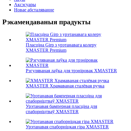
Аксэсуары
Новае абсталяванне
Рэкамендаваныя прадукты
Пласціна Girp з урэтанавага колеру
XMASTER Premium
Рэгуляваная лаўка для трэніровак XMASTER
XMASTER Храмаваная сталёвая ручка
Урэтанавая бамперная пласціна для
спаборніцтваў XMASTER
Урэтанавая спаборніцкая гіра XMASTER