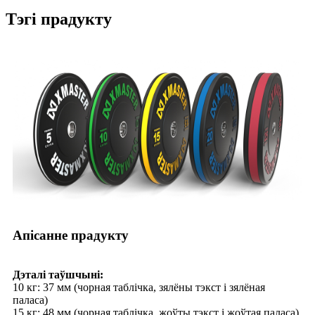
Тэгі прадукту
Апісанне прадукту
Дэталі таўшчыні:
10 кг: 37 мм (чорная таблічка, зялёны тэкст і зялёная
паласа)
15 кг: 48 мм (чорная таблічка, жоўты тэкст і жоўтая паласа)