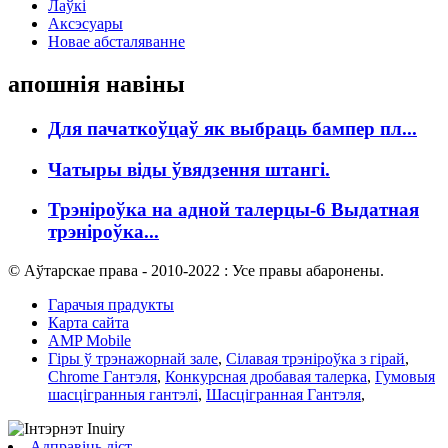
Лаўкі
Аксэсуары
Новае абсталяванне
апошнія навіны
Для пачаткоўцаў як выбраць бампер пл...
Чатыры віды ўвядзення штангі.
Трэніроўка на адной талерцы-6 Выдатная
трэніроўка...
© Аўтарскае права - 2010-2022 : Усе правы абаронены.
Гарачыя прадукты
Карта сайта
AMP Mobile
Гіры ў трэнажорнай зале
,
Сілавая трэніроўка з гірай
,
Chrome Гантэля
,
Конкурсная дробавая талерка
,
Гумовыя
шасцігранныя гантэлі
,
Шасцігранная Гантэля
,
Адправіць ліст