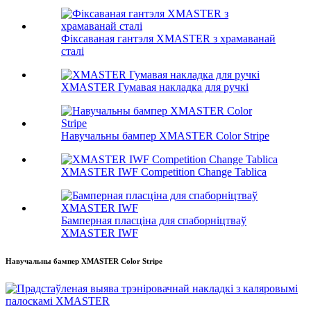
Фіксаваная гантэля XMASTER з храмаванай
сталі
XMASTER Гумавая накладка для ручкі
Навучальны бампер XMASTER Color Stripe
XMASTER IWF Competition Change Tablica
Бамперная пласціна для спаборніцтваў
XMASTER IWF
Навучальны бампер XMASTER Color Stripe