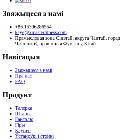
Звяжыцеся з намі
+86 15396286554
kaye@xmasterfitness.com
Прамысловая зона Сіньтай, акруга Чантай, горад
Чжанчжоў, правінцыя Фуцзянь, Кітай
Навігацыя
Звяжыцеся з намі
Пра нас
FAQ
Прадукт
Талерка
Штанга
Гантэлю
Гіры
Каўнер
Ўстаноўкі і стойкі