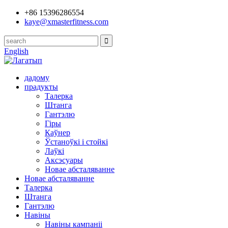
+86 15396286554
kaye@xmasterfitness.com
English
дадому
прадукты
Талерка
Штанга
Гантэлю
Гіры
Каўнер
Ўстаноўкі і стойкі
Лаўкі
Аксэсуары
Новае абсталяванне
Новае абсталяванне
Талерка
Штанга
Гантэлю
Навіны
Навіны кампаніі