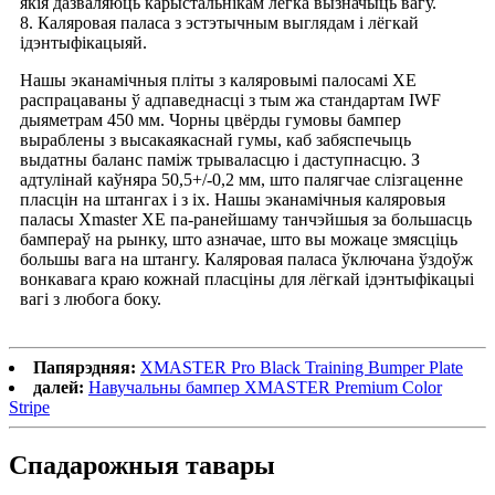
якія дазваляюць карыстальнікам лёгка вызначыць вагу.
8. Каляровая паласа з эстэтычным выглядам і лёгкай
ідэнтыфікацыяй.
Нашы эканамічныя пліты з каляровымі палосамі XE
распрацаваны ў адпаведнасці з тым жа стандартам IWF
дыяметрам 450 мм. Чорны цвёрды гумовы бампер
выраблены з высакаякаснай гумы, каб забяспечыць
выдатны баланс паміж трываласцю і даступнасцю. З
адтулінай каўняра 50,5+/-0,2 мм, што палягчае слізгаценне
пласцін на штангах і з іх. Нашы эканамічныя каляровыя
паласы Xmaster XE па-ранейшаму танчэйшыя за большасць
бампераў на рынку, што азначае, што вы можаце змясціць
большы вага на штангу. Каляровая паласа ўключана ўздоўж
вонкавага краю кожнай пласціны для лёгкай ідэнтыфікацыі
вагі з любога боку.
Папярэдняя:
XMASTER Pro Black Training Bumper Plate
далей:
Навучальны бампер XMASTER Premium Color
Stripe
Спадарожныя тавары