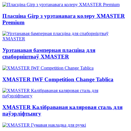
Пласціна Girp з урэтанавага колеру XMASTER
Premium
Урэтанавая бамперная пласціна для
спаборніцтваў XMASTER
XMASTER IWF Competition Change Tablica
XMASTER Калібраваная каляровая сталь для
паўэрліфтынгу