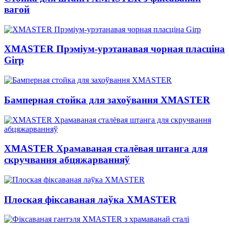
вагой
XMASTER Прэміум-урэтанавая чорная пласціна
Girp
Бамперная стойка для захоўвання XMASTER
XMASTER Храмаваная сталёвая штанга для
скручвання абцяжарванняў
Плоская фіксаваная лаўка XMASTER