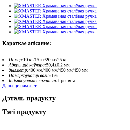
Кароткае апісанне:
Памер:
10 кг/15 кг/20 кг/25 кг
Адкрыццё каўняра:
50,4±0,2 мм
дыяметр:
400 мм/400 мм/450 мм/450 мм
Памяркоўнасць вагі:
±1%
Індывідуальны лагатып:
Прынята
Дашліце нам ліст
Дэталь прадукту
Тэгі прадукту