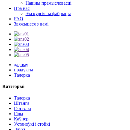
Навіны прамысловасці
Пра нас
Экскурсія па фабрыцы
FAQ
Звяжыцеся з намі
дадому
прадукты
Талерка
Катэгорыі
Талерка
Штанга
Гантэлю
Гіры
Каўнер
Ўстаноўкі і стойкі
Лаўкі