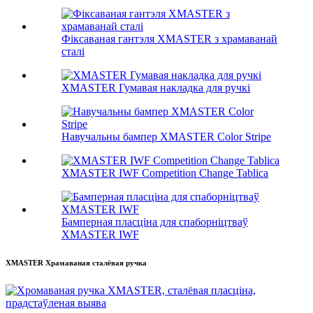
Фіксаваная гантэля XMASTER з храмаванай
сталі
XMASTER Гумавая накладка для ручкі
Навучальны бампер XMASTER Color Stripe
XMASTER IWF Competition Change Tablica
Бамперная пласціна для спаборніцтваў
XMASTER IWF
XMASTER Храмаваная сталёвая ручка