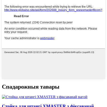
Спадарожныя тавары
Стойка для штангі XMASTER з фіксаванай