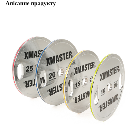
Апісанне прадукту