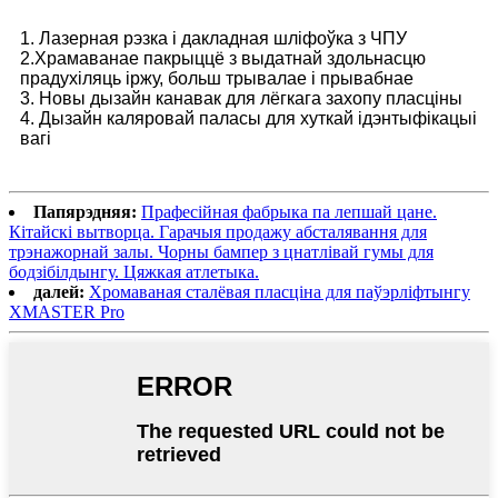
1. Лазерная рэзка і дакладная шліфоўка з ЧПУ
2.Храмаванае пакрыццё з выдатнай здольнасцю
прадухіляць іржу, больш трывалае і прывабнае
3. Новы дызайн канавак для лёгкага захопу пласціны
4. Дызайн каляровай паласы для хуткай ідэнтыфікацыі
вагі
Папярэдняя:
Прафесійная фабрыка па лепшай цане.
Кітайскі вытворца. Гарачыя продажу абсталявання для
трэнажорнай залы. Чорны бампер з цнатлівай гумы для
бодзібілдынгу. Цяжкая атлетыка.
далей:
Хромаваная сталёвая пласціна для паўэрліфтынгу
XMASTER Pro