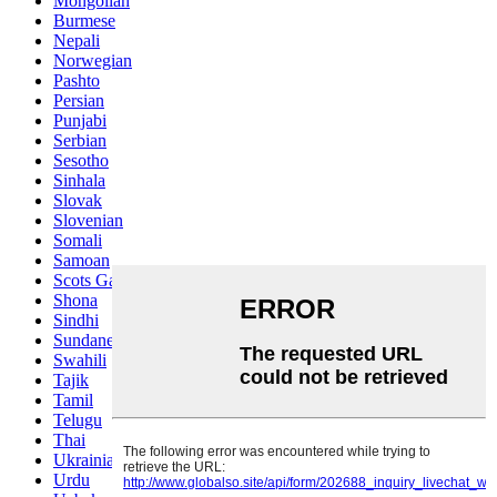
Mongolian
Burmese
Nepali
Norwegian
Pashto
Persian
Punjabi
Serbian
Sesotho
Sinhala
Slovak
Slovenian
Somali
Samoan
Scots Gaelic
Shona
Sindhi
Sundanese
Swahili
Tajik
Tamil
Telugu
Thai
Ukrainian
Urdu