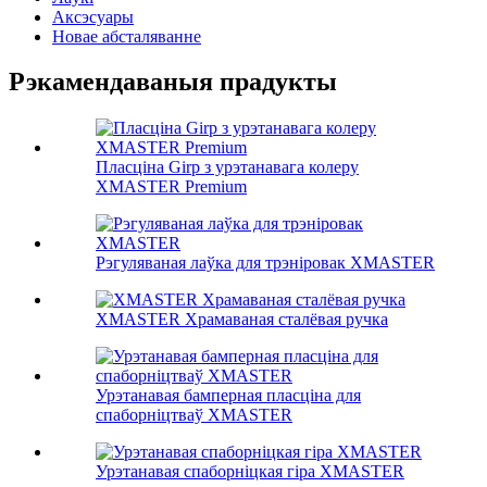
Аксэсуары
Новае абсталяванне
Рэкамендаваныя прадукты
Пласціна Girp з урэтанавага колеру
XMASTER Premium
Рэгуляваная лаўка для трэніровак XMASTER
XMASTER Храмаваная сталёвая ручка
Урэтанавая бамперная пласціна для
спаборніцтваў XMASTER
Урэтанавая спаборніцкая гіра XMASTER