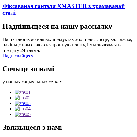
Фіксаваная гантэля XMASTER з храмаванай
сталі
Падпішыцеся на нашу рассылку
Па пытаннях аб нашых прадуктах або прайс-лісце, калі ласка,
пакіньце нам сваю электронную пошту, і мы звяжамся на
працягу 24 гадзін.
Падпісвайцеся
Сачыце за намі
у нашых сацыяльных сетках
Звяжыцеся з намі