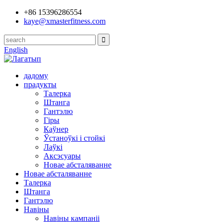
+86 15396286554
kaye@xmasterfitness.com
English
дадому
прадукты
Талерка
Штанга
Гантэлю
Гіры
Каўнер
Ўстаноўкі і стойкі
Лаўкі
Аксэсуары
Новае абсталяванне
Новае абсталяванне
Талерка
Штанга
Гантэлю
Навіны
Навіны кампаніі