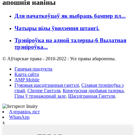
апошнія навіны
Для пачаткоўцаў як выбраць бампер пл...
Чатыры віды ўвядзення штангі.
Трэніроўка на адной талерцы-6 Выдатная
трэніроўка...
© Аўтарскае права - 2010-2022 : Усе правы абаронены.
Гарачыя прадукты
Карта сайта
AMP Mobile
Гумовыя шасцігранныя гантэлі
,
Сілавая трэніроўка з
гірай
,
Chrome Гантэля
,
Конкурсная дробавая талерка
,
Гіры ў трэнажорнай зале
,
Шасцігранная Гантэля
,
Адправіць ліст
WhatsApp
x