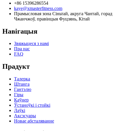
+86 15396286554
kaye@xmasterfitness.com
Прамысловая зона Сіньтай, акруга Чантай, горад
Чжанчжоў, правінцыя Фуцзянь, Кітай
Навігацыя
Звяжыцеся з намі
Пра нас
FAQ
Прадукт
Талерка
Штанга
Гантэлю
Гіры
Каўнер
Ўстаноўкі і стойкі
Лаўкі
Аксэсуары
Новае абсталяванне