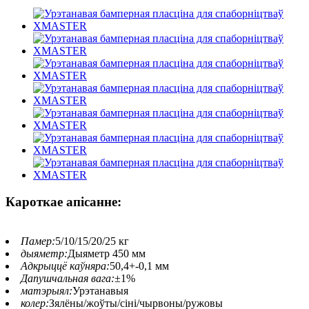
Кароткае апісанне:
Памер:
5/10/15/20/25 кг
дыяметр:
Дыяметр 450 мм
Адкрыццё каўняра:
50,4+-0,1 мм
Дапушчальная вага:
±1%
матэрыял:
Урэтанавыя
колер:
Зялёны/жоўты/сіні/чырвоны/ружовы