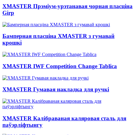
XMASTER Прэміум-урэтанавая чорная пласціна
Girp
Бамперная пласціна XMASTER з гумавай
крошкі
XMASTER IWF Competition Change Tablica
XMASTER Гумавая накладка для ручкі
XMASTER Калібраваная каляровая сталь для
паўэрліфтынгу