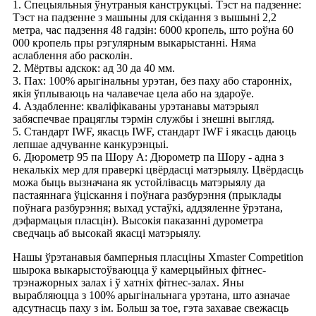
1. Спецыяльныя ўнутраныя канструкцыі. Тэст на падзенне:
Тэст на падзенне з машыны для скідання з вышыні 2,2
метра, час падзення 48 гадзін: 6000 кропель, што роўна 60
000 кропель пры рэгулярным выкарыстанні. Няма
аслаблення або расколін.
2. Мёртвы адскок: ад 30 да 40 мм.
3. Пах: 100% арыгінальны урэтан, без паху або старонніх,
якія ўплываюць на чалавечае цела або на здароўе.
4. Аздабленне: кваліфікаваны урэтанавы матэрыял
забяспечвае працяглы тэрмін службы і знешні выгляд.
5. Стандарт IWF, якасць IWF, стандарт IWF і якасць даюць
лепшае адчуванне канкурэнцыі.
6. Дюрометр 95 па Шору A: Дюрометр па Шору - адна з
некалькіх мер для праверкі цвёрдасці матэрыялу. Цвёрдасць
можа быць вызначана як устойлівасць матэрыялу да
пастаяннага ўціскання і поўнага разбурэння (прыклады
поўнага разбурэння; выхад устаўкі, аддзяленне ўрэтана,
дэфармацыя пласцін). Высокія паказанні дурометра
сведчаць аб высокай якасці матэрыялу.
Нашы ўрэтанавыя бамперныя пласціны Xmaster Competition
шырока выкарыстоўваюцца ў камерцыйных фітнес-
трэнажорных залах і ў хатніх фітнес-залах. Яны
вырабляюцца з 100% арыгінальнага урэтана, што азначае
адсутнасць паху з ім. Больш за тое, гэта захавае свежасць