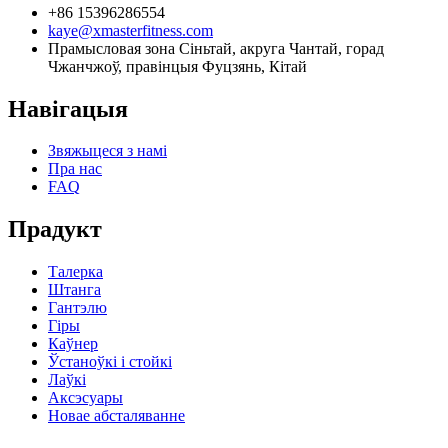
+86 15396286554
kaye@xmasterfitness.com
Прамысловая зона Сіньтай, акруга Чантай, горад
Чжанчжоў, правінцыя Фуцзянь, Кітай
Навігацыя
Звяжыцеся з намі
Пра нас
FAQ
Прадукт
Талерка
Штанга
Гантэлю
Гіры
Каўнер
Ўстаноўкі і стойкі
Лаўкі
Аксэсуары
Новае абсталяванне