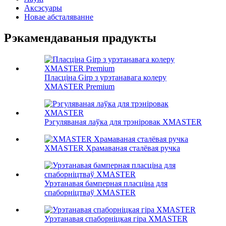
Аксэсуары
Новае абсталяванне
Рэкамендаваныя прадукты
Пласціна Girp з урэтанавага колеру
XMASTER Premium
Рэгуляваная лаўка для трэніровак XMASTER
XMASTER Храмаваная сталёвая ручка
Урэтанавая бамперная пласціна для
спаборніцтваў XMASTER
Урэтанавая спаборніцкая гіра XMASTER