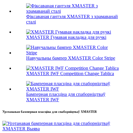
Фіксаваная гантэля XMASTER з храмаванай
сталі
XMASTER Гумавая накладка для ручкі
Навучальны бампер XMASTER Color Stripe
XMASTER IWF Competition Change Tablica
Бамперная пласціна для спаборніцтваў
XMASTER IWF
Урэтанавая бамперная пласціна для спаборніцтваў XMASTER