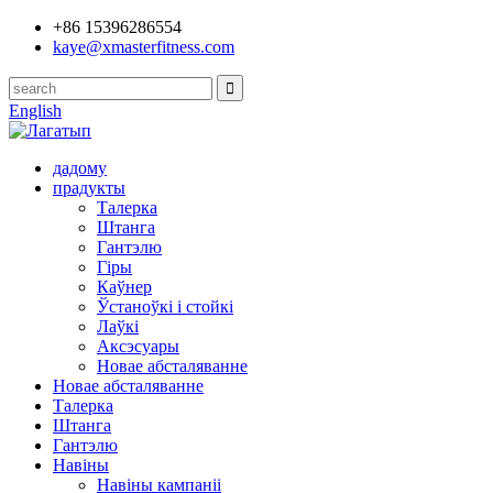
+86 15396286554
kaye@xmasterfitness.com
English
дадому
прадукты
Талерка
Штанга
Гантэлю
Гіры
Каўнер
Ўстаноўкі і стойкі
Лаўкі
Аксэсуары
Новае абсталяванне
Новае абсталяванне
Талерка
Штанга
Гантэлю
Навіны
Навіны кампаніі