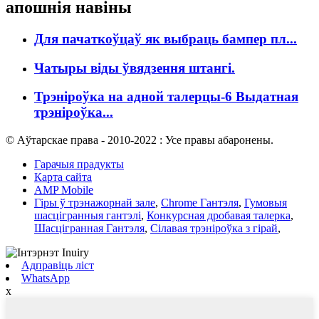
апошнія навіны
Для пачаткоўцаў як выбраць бампер пл...
Чатыры віды ўвядзення штангі.
Трэніроўка на адной талерцы-6 Выдатная
трэніроўка...
© Аўтарскае права - 2010-2022 : Усе правы абаронены.
Гарачыя прадукты
Карта сайта
AMP Mobile
Гіры ў трэнажорнай зале
,
Chrome Гантэля
,
Гумовыя
шасцігранныя гантэлі
,
Конкурсная дробавая талерка
,
Шасцігранная Гантэля
,
Сілавая трэніроўка з гірай
,
Адправіць ліст
WhatsApp
x