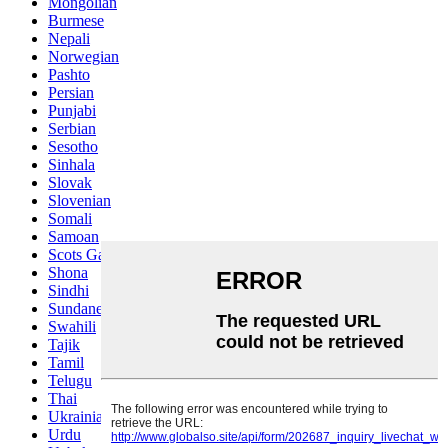
Mongolian
Burmese
Nepali
Norwegian
Pashto
Persian
Punjabi
Serbian
Sesotho
Sinhala
Slovak
Slovenian
Somali
Samoan
Scots Gaelic
Shona
Sindhi
Sundanese
Swahili
Tajik
Tamil
Telugu
Thai
Ukrainian
Urdu