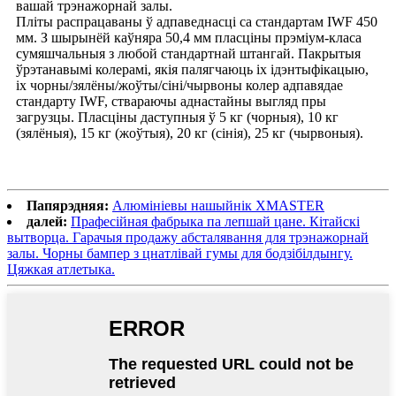
вашай трэнажорнай залы.
Пліты распрацаваны ў адпаведнасці са стандартам IWF 450
мм. З шырынёй каўняра 50,4 мм пласціны прэміум-класа
сумяшчальныя з любой стандартнай штангай. Пакрытыя
ўрэтанавымі колерамі, якія палягчаюць іх ідэнтыфікацыю,
іх чорны/зялёны/жоўты/сіні/чырвоны колер адпавядае
стандарту IWF, ствараючы аднастайны выгляд пры
загрузцы. Пласціны даступныя ў 5 кг (чорныя), 10 кг
(зялёныя), 15 кг (жоўтыя), 20 кг (сінія), 25 кг (чырвоныя).
Папярэдняя:
Алюмініевы нашыйнік XMASTER
далей:
Прафесійная фабрыка па лепшай цане. Кітайскі
вытворца. Гарачыя продажу абсталявання для трэнажорнай
залы. Чорны бампер з цнатлівай гумы для бодзібілдынгу.
Цяжкая атлетыка.