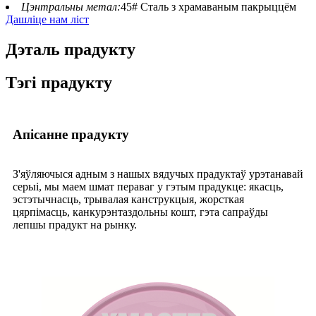
Цэнтральны метал:
45# Сталь з храмаваным пакрыццём
Дашліце нам ліст
Дэталь прадукту
Тэгі прадукту
Апісанне прадукту
З'яўляючыся адным з нашых вядучых прадуктаў урэтанавай
серыі, мы маем шмат пераваг у гэтым прадукце: якасць,
эстэтычнасць, трывалая канструкцыя, жорсткая
цярпімасць, канкурэнтаздольны кошт, гэта сапраўды
лепшы прадукт на рынку.