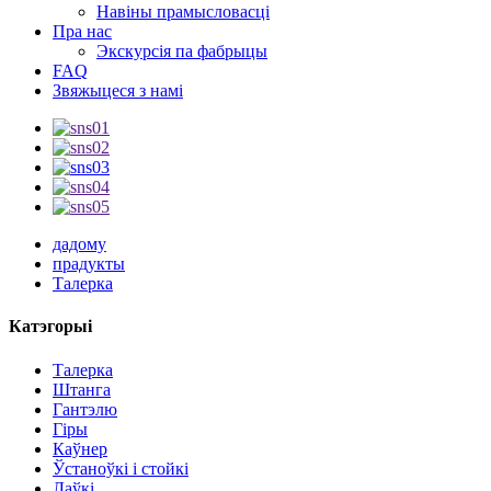
Навіны прамысловасці
Пра нас
Экскурсія па фабрыцы
FAQ
Звяжыцеся з намі
дадому
прадукты
Талерка
Катэгорыі
Талерка
Штанга
Гантэлю
Гіры
Каўнер
Ўстаноўкі і стойкі
Лаўкі