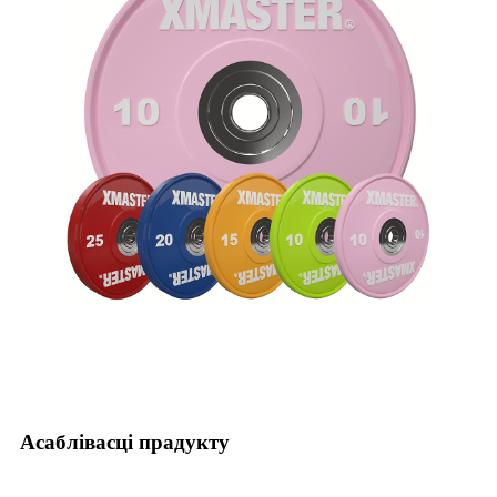
Асаблівасці прадукту